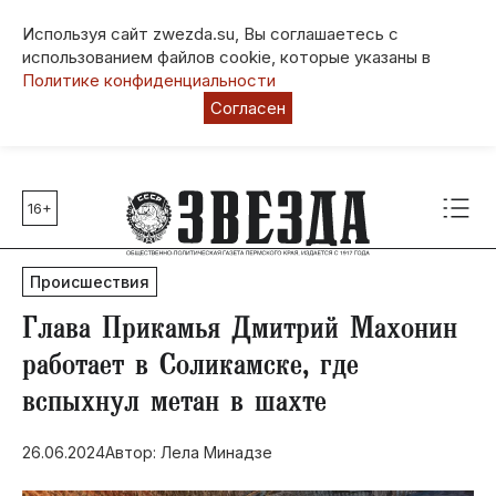
Используя сайт zwezda.su, Вы соглашаетесь с
использованием файлов cookie, которые указаны в
Политике конфиденциальности
Согласен
16+
Главные темы
80 лет Победы
Происшествия
Молодежная столица РФ
СВО
Глава Прикамья Дмитрий Махонин
Выборы в Пермском крае
работает в Соликамске, где
Социальная поддержка
вспыхнул метан в шахте
Инфраструктура
Благоустройство
26.06.2024
Автор: Лела Минадзе