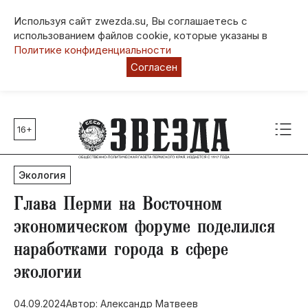
Используя сайт zwezda.su, Вы соглашаетесь с
использованием файлов cookie, которые указаны в
Политике конфиденциальности
Согласен
16+
Главные темы
80 лет Победы
Экология
Молодежная столица РФ
СВО
Глава Перми на Восточном
Выборы в Пермском крае
экономическом форуме поделился
Социальная поддержка
наработками города в сфере
Инфраструктура
экологии
Благоустройство
04.09.2024
Автор: Александр Матвеев