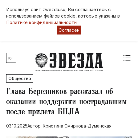
Используя сайт zwezda.su, Вы соглашаетесь с
использованием файлов cookie, которые указаны в
Политике конфиденциальности
Согласен
16+
Главные темы
80 лет Победы
Общество
Молодежная столица РФ
СВО
Глава Березников рассказал об
Выборы в Пермском крае
оказании поддержки пострадавшим
Социальная поддержка
после прилета БПЛА
Инфраструктура
Благоустройство
03.10.2025
Автор: Кристина Смирнова-Думанская