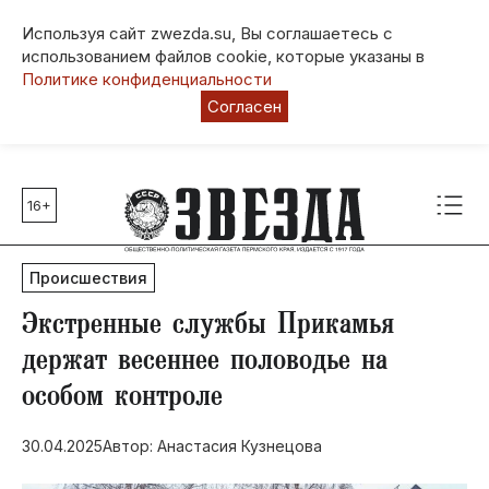
Используя сайт zwezda.su, Вы соглашаетесь с
использованием файлов cookie, которые указаны в
Политике конфиденциальности
Согласен
16+
Главные темы
80 лет Победы
Происшествия
Молодежная столица РФ
СВО
​Экстренные службы Прикамья
Выборы в Пермском крае
держат весеннее половодье на
Социальная поддержка
особом контроле
Инфраструктура
Благоустройство
30.04.2025
Автор: Анастасия Кузнецова