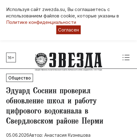
Используя сайт zwezda.su, Вы соглашаетесь с
использованием файлов cookie, которые указаны в
Политике конфиденциальности
Согласен
16+
Главные темы
80 лет Победы
Общество
Молодежная столица РФ
СВО
​Эдуард Соснин проверил
Выборы в Пермском крае
обновление школ и работу
Социальная поддержка
цифрового водоканала в
Инфраструктура
Свердловском районе Перми
Благоустройство
05.06.2026
Автор: Анастасия Кузнецова