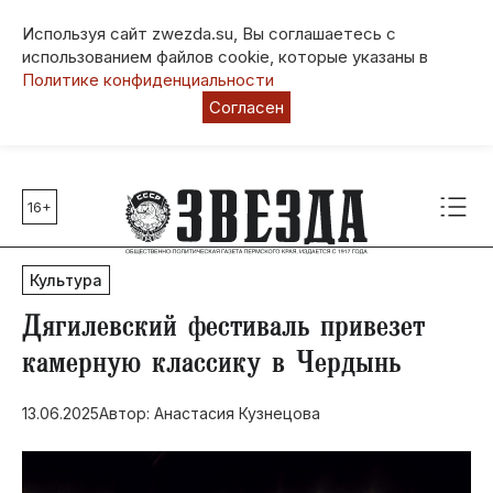
Используя сайт zwezda.su, Вы соглашаетесь с
использованием файлов cookie, которые указаны в
Политике конфиденциальности
Согласен
16+
Главные темы
80 лет Победы
Культура
Молодежная столица РФ
СВО
​Дягилевский фестиваль привезет
Выборы в Пермском крае
камерную классику в Чердынь
Социальная поддержка
13.06.2025
Автор: Анастасия Кузнецова
Инфраструктура
Благоустройство