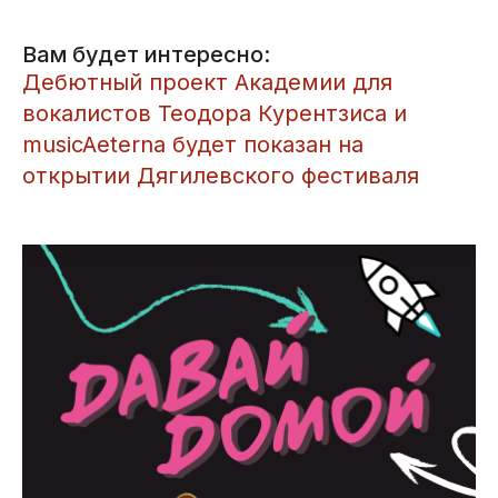
Вам будет интересно:
​Дебютный проект Академии для
вокалистов Теодора Курентзиса и
musicAeterna будет показан на
открытии Дягилевского фестиваля