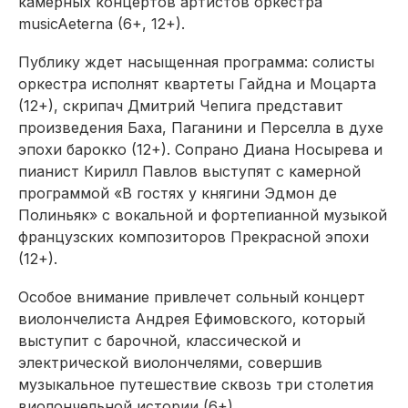
камерных концертов артистов оркестра
musicAeterna (6+, 12+).
Публику ждет насыщенная программа: солисты
оркестра исполнят квартеты Гайдна и Моцарта
(12+), скрипач Дмитрий Чепига представит
произведения Баха, Паганини и Перселла в духе
эпохи барокко (12+). Сопрано Диана Носырева и
пианист Кирилл Павлов выступят с камерной
программой «В гостях у княгини Эдмон де
Полиньяк» с вокальной и фортепианной музыкой
французских композиторов Прекрасной эпохи
(12+).
Особое внимание привлечет сольный концерт
виолончелиста Андрея Ефимовского, который
выступит с барочной, классической и
электрической виолончелями, совершив
музыкальное путешествие сквозь три столетия
виолончельной истории (6+).