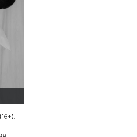
(16+).
,
ва –