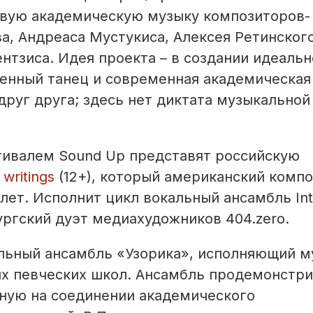
овую академическую музыку композиторов-
, Андреаса Мустукиса, Алексея Ретинского
нтзиса. Идея проекта – в создании идеальн
менный танец и современная академическая
руг друга; здесь нет диктата музыкальной
тивалем Sound Up представят российскую
 writings
(12+), который американский компо
ет. Исполнит цикл вокальный ансамбль Intr
ргский дуэт медиахудожников 404.zero.
льный ансамбль «Узорика», исполняющий м
их певческих школ. Ансамбль продемонстр
нную на соединении академического