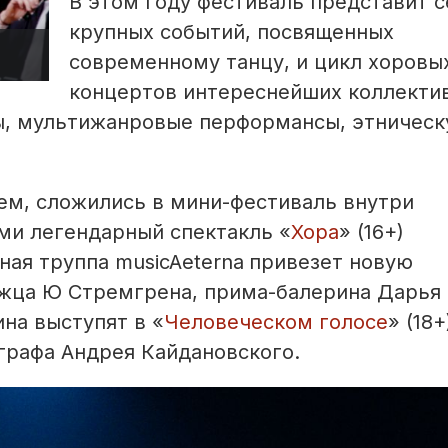
В этом году фестиваль представит 
крупных событий, посвященных
современному танцу, и цикл хоровы
концертов интереснейших коллекти
ы, мультижанровые перформансы, этничес
ем, сложились в мини-фестиваль внутри
рми легендарный спектакль «
Хора
» (16+)
ная труппа musicAeterna
привезет новую
ежца Ю Стремгрена, прима-балерина Дарья
на выступят в «
Человеческом голосе
» (18+
графа Андрея Кайдановского.