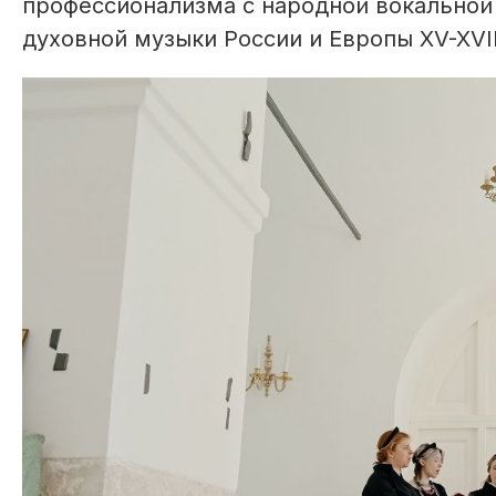
профессионализма с народной вокальной
духовной музыки России и Европы XV-XVII