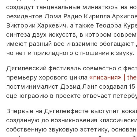
создадут танцевальные миниатюры на н
резидентов Дома Радио Кирилла Архипова
Виктории Харкевич, а также Теодора Куре
синтеза двух искусств, в котором совре
имеют равный вес и взаимно обогащают д
но нет и прикладного отношения к звуку.
Дягилевский фестиваль совместно с фес
премьеру хорового цикла
«писания» | the
постминималист Дэвид Лэнг создавал 15 л
сценографию в проекте отвечает петербу
Впервые на Дягилевфесте выступит вока
созданную до возникновения классическ
собственную звуковую эстетику, основа