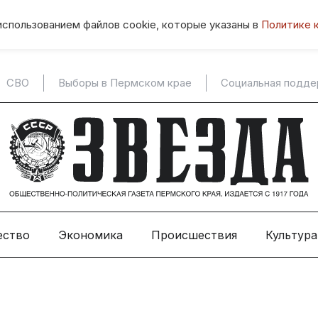
использованием файлов cookie, которые указаны в
Политике 
СВО
Выборы в Пермском крае
Социальная подд
ество
Экономика
Происшествия
Культура