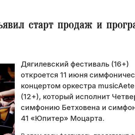
ъявил старт продаж и прог
Дягилевский фестиваль (16+)
откроется 11 июня симфониче
концертом оркестра musicAete
(12+), который исполнит Четв
симфонию Бетховена и симф
41 «Юпитер» Моцарта.