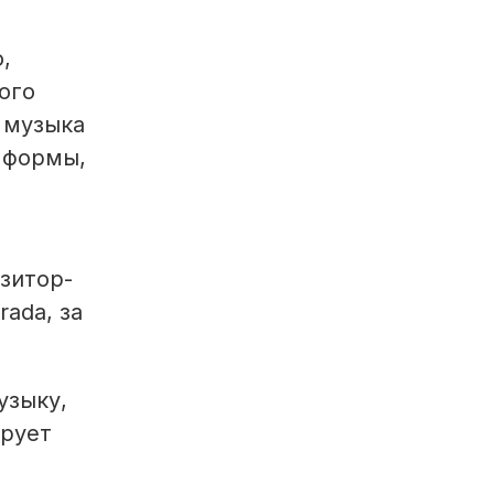
,
ого
 музыка
 формы,
зитор-
ada, за
узыку,
ирует