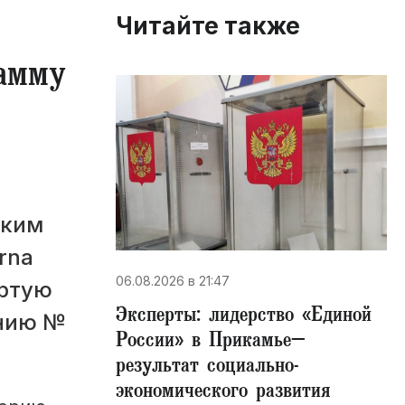
Читайте также
рамму
ским
rna
06.08.2026 в 21:47
ертую
Эксперты: лидерство «Единой
онию №
России» в Прикамье–
результат социально-
экономического развития