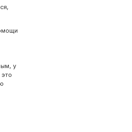
ся,
помощи
ым, у
 это
ую