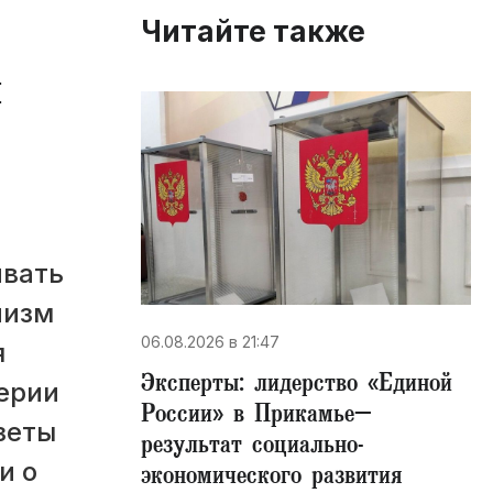
Читайте также
и
ивать
низм
06.08.2026 в 21:47
я
Эксперты: лидерство «Единой
верии
России» в Прикамье–
зеты
результат социально-
и о
экономического развития