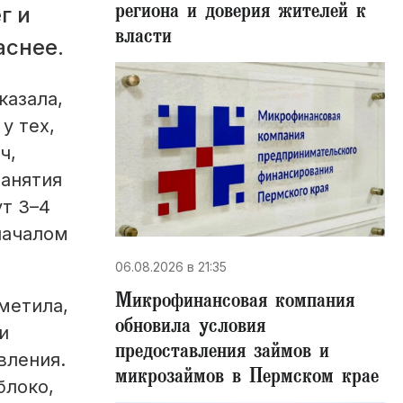
региона и доверия жителей к
г и
власти
аснее.
казала,
у тех,
ч,
занятия
ут 3–4
началом
06.08.2026 в 21:35
Микрофинансовая компания
метила,
обновила условия
и
предоставления займов и
вления.
микрозаймов в Пермском крае
блоко,