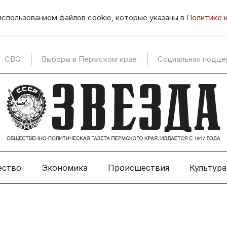
использованием файлов cookie, которые указаны в
Политике 
СВО
Выборы в Пермском крае
Социальная подд
ество
Экономика
Происшествия
Культура