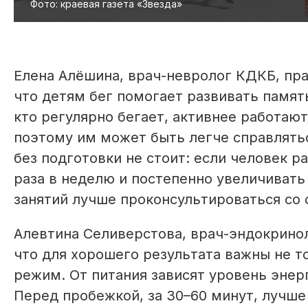
Фото: краевая газета «Звезда»
Елена Алёшина, врач-невролог КДКБ, пра
что детям бег помогает развивать память
кто регулярно бегает, активнее работают
поэтому им может быть легче справлятьс
без подготовки не стоит: если человек р
раза в неделю и постепенно увеличиват
занятий лучше проконсультироваться со 
Алевтина Селиверстова, врач-эндокриноло
что для хорошего результата важны не то
режим. От питания зависят уровень энерг
Перед пробежкой, за 30–60 минут, лучше 