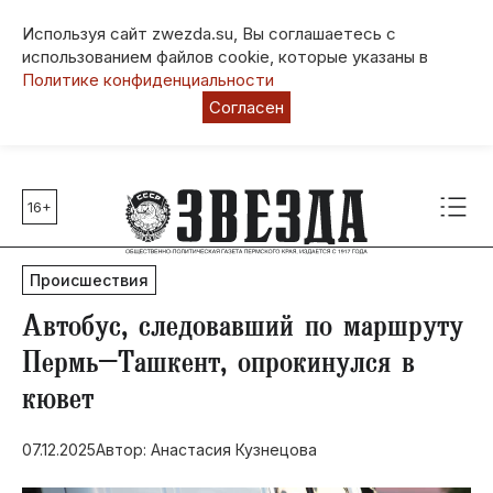
Используя сайт zwezda.su, Вы соглашаетесь с
использованием файлов cookie, которые указаны в
Политике конфиденциальности
Согласен
16+
Главные темы
80 лет Победы
Происшествия
Молодежная столица РФ
СВО
Автобус, следовавший по маршруту
Выборы в Пермском крае
Пермь–Ташкент, опрокинулся в
Социальная поддержка
кювет
Инфраструктура
Благоустройство
07.12.2025
Автор: Анастасия Кузнецова