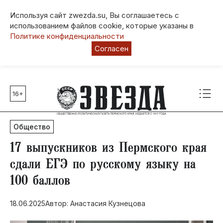
Используя сайт zwezda.su, Вы соглашаетесь с
использованием файлов cookie, которые указаны в
Политике конфиденциальности
Согласен
16+
Главные темы
80 лет Победы
Общество
Молодежная столица РФ
СВО
​17 выпускников из Пермского края
Выборы в Пермском крае
сдали ЕГЭ по русскому языку на
Социальная поддержка
100 баллов
Инфраструктура
Благоустройство
18.06.2025
Автор: Анастасия Кузнецова